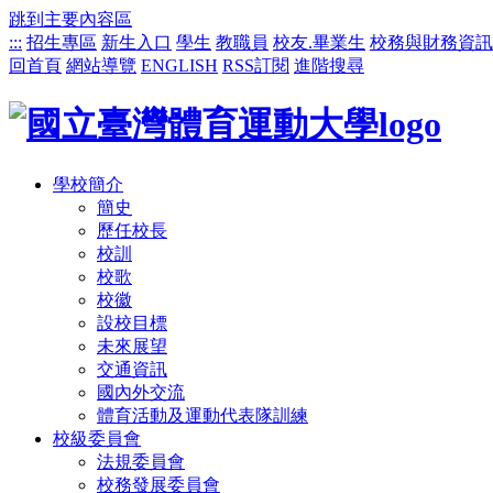
跳到主要內容區
:::
招生專區
新生入口
學生
教職員
校友.畢業生
校務與財務資訊
回首頁
網站導覽
ENGLISH
RSS訂閱
進階搜尋
學校簡介
簡史
歷任校長
校訓
校歌
校徽
設校目標
未來展望
交通資訊
國內外交流
體育活動及運動代表隊訓練
校級委員會
法規委員會
校務發展委員會