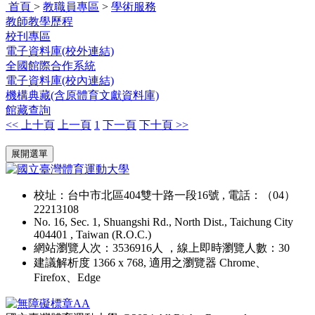
首頁
>
教職員專區
>
學術服務
教師教學歷程
校刊專區
電子資料庫(校外連結)
全國館際合作系統
電子資料庫(校內連結)
機構典藏(含原體育文獻資料庫)
館藏查詢
<< 上十頁
上一頁
1
下一頁
下十頁 >>
:::
展開選單
校址：台中市北區404雙十路一段16號 , 電話：（04）
22213108
No. 16, Sec. 1, Shuangshi Rd., North Dist., Taichung City
404401 , Taiwan (R.O.C.)
網站瀏覽人次：3536916人 ，線上即時瀏覽人數：30
建議解析度 1366 x 768, 適用之瀏覽器 Chrome、
Firefox、Edge