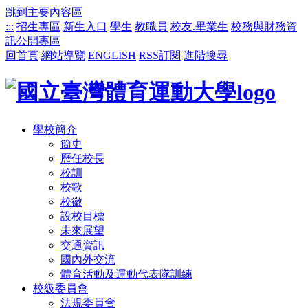
跳到主要內容區
:::
招生專區
新生入口
學生
教職員
校友.畢業生
校務與財務資
訊公開專區
回首頁
網站導覽
ENGLISH
RSS訂閱
進階搜尋
學校簡介
簡史
歷任校長
校訓
校歌
校徽
設校目標
未來展望
交通資訊
國內外交流
體育活動及運動代表隊訓練
校級委員會
法規委員會