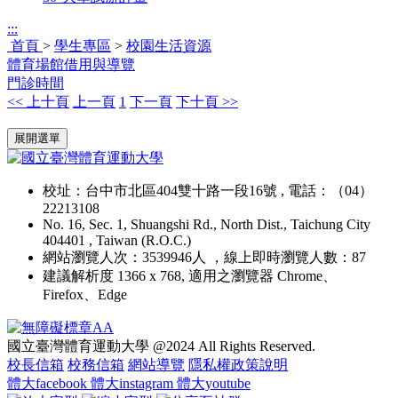
:::
首頁
>
學生專區
>
校園生活資源
體育場館借用與導覽
門診時間
<< 上十頁
上一頁
1
下一頁
下十頁 >>
:::
展開選單
校址：台中市北區404雙十路一段16號 , 電話：（04）
22213108
No. 16, Sec. 1, Shuangshi Rd., North Dist., Taichung City
404401 , Taiwan (R.O.C.)
網站瀏覽人次：3539946人 ，線上即時瀏覽人數：87
建議解析度 1366 x 768, 適用之瀏覽器 Chrome、
Firefox、Edge
國立臺灣體育運動大學 @2024 All Rights Reserved.
校長信箱
校務信箱
網站導覽
隱私權政策說明
體大facebook
體大instagram
體大youtube