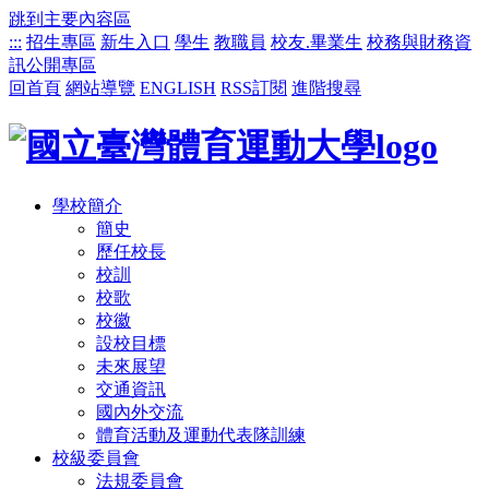
跳到主要內容區
:::
招生專區
新生入口
學生
教職員
校友.畢業生
校務與財務資
訊公開專區
回首頁
網站導覽
ENGLISH
RSS訂閱
進階搜尋
學校簡介
簡史
歷任校長
校訓
校歌
校徽
設校目標
未來展望
交通資訊
國內外交流
體育活動及運動代表隊訓練
校級委員會
法規委員會