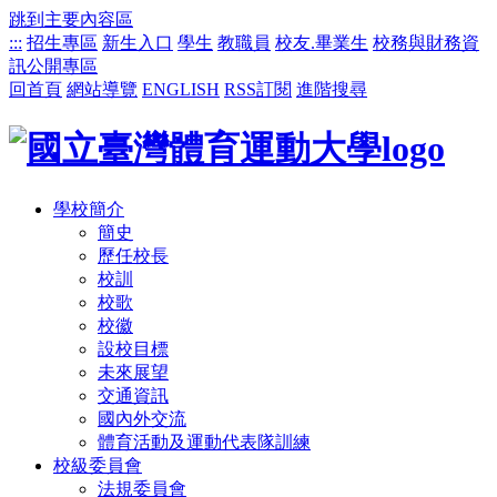
跳到主要內容區
:::
招生專區
新生入口
學生
教職員
校友.畢業生
校務與財務資
訊公開專區
回首頁
網站導覽
ENGLISH
RSS訂閱
進階搜尋
學校簡介
簡史
歷任校長
校訓
校歌
校徽
設校目標
未來展望
交通資訊
國內外交流
體育活動及運動代表隊訓練
校級委員會
法規委員會