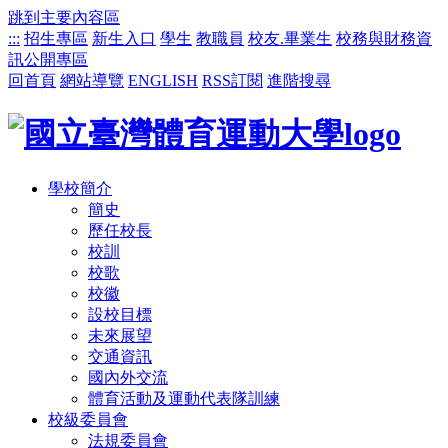
跳到主要內容區
:::
招生專區
新生入口
學生
教職員
校友.畢業生
校務與財務資
訊公開專區
回首頁
網站導覽
ENGLISH
RSS訂閱
進階搜尋
學校簡介
簡史
歷任校長
校訓
校歌
校徽
設校目標
未來展望
交通資訊
國內外交流
體育活動及運動代表隊訓練
校級委員會
法規委員會