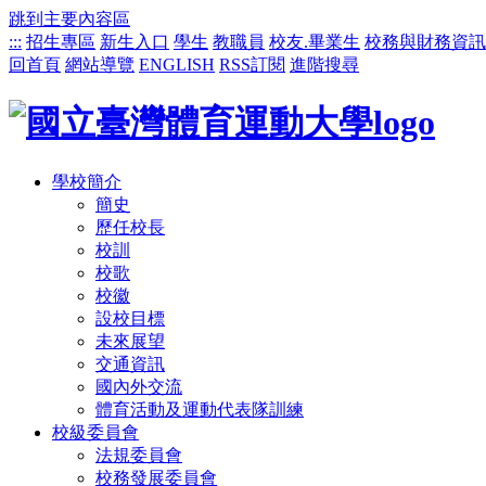
跳到主要內容區
:::
招生專區
新生入口
學生
教職員
校友.畢業生
校務與財務資訊
回首頁
網站導覽
ENGLISH
RSS訂閱
進階搜尋
學校簡介
簡史
歷任校長
校訓
校歌
校徽
設校目標
未來展望
交通資訊
國內外交流
體育活動及運動代表隊訓練
校級委員會
法規委員會
校務發展委員會