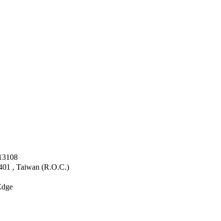
3108
4401 , Taiwan (R.O.C.)
dge