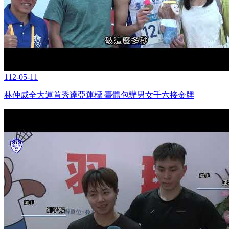
112-05-11
林仲威全大運首秀達亞運標 臺體包辦男女千六接金牌