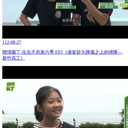
112-08-27
體壇園丁-生生不息第六季 EP2《凌駕於九降風之上的球隊—
新竹高工》