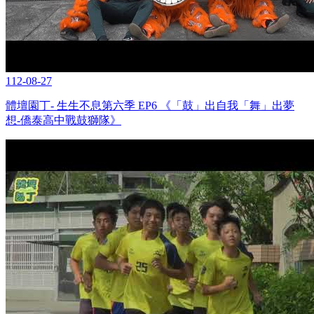
112-08-27
體壇園丁- 生生不息第六季 EP6 《「鼓」出自我「舞」出夢
想-僑泰高中戰鼓獅隊》