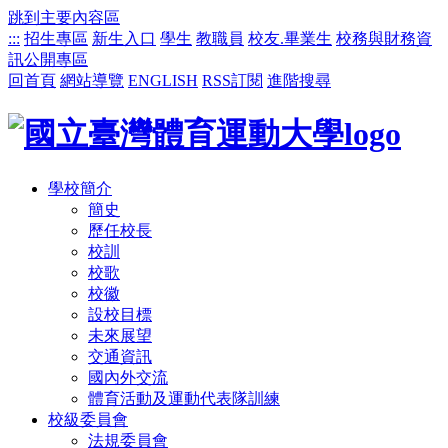
跳到主要內容區
:::
招生專區
新生入口
學生
教職員
校友.畢業生
校務與財務資
訊公開專區
回首頁
網站導覽
ENGLISH
RSS訂閱
進階搜尋
學校簡介
簡史
歷任校長
校訓
校歌
校徽
設校目標
未來展望
交通資訊
國內外交流
體育活動及運動代表隊訓練
校級委員會
法規委員會