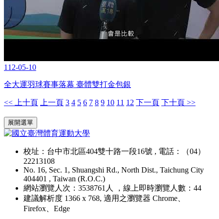
112-05-10
全大運羽球賽事落幕 臺體雙打金包銀
<< 上十頁
上一頁
3
4
5
6
7
8
9
10
11
12
下一頁
下十頁 >>
:::
展開選單
校址：台中市北區404雙十路一段16號 , 電話：（04）
22213108
No. 16, Sec. 1, Shuangshi Rd., North Dist., Taichung City
404401 , Taiwan (R.O.C.)
網站瀏覽人次：3538761人 ，線上即時瀏覽人數：44
建議解析度 1366 x 768, 適用之瀏覽器 Chrome、
Firefox、Edge