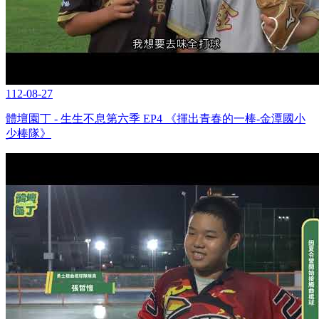
112-08-27
體壇園丁 - 生生不息第六季 EP4 《揮出青春的一棒-金潭國小
少棒隊》