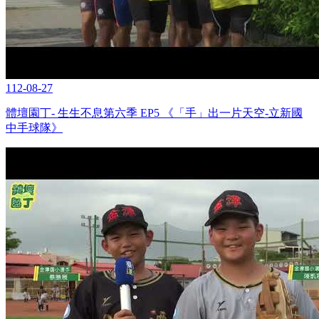
112-08-27
體壇園丁- 生生不息第六季 EP5 《「手」出一片天空-立新國
中手球隊》