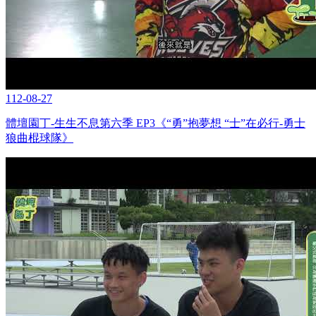
112-08-27
體壇園丁-生生不息第六季 EP3《“勇”抱夢想 “士”在必行-勇士
狼曲棍球隊》