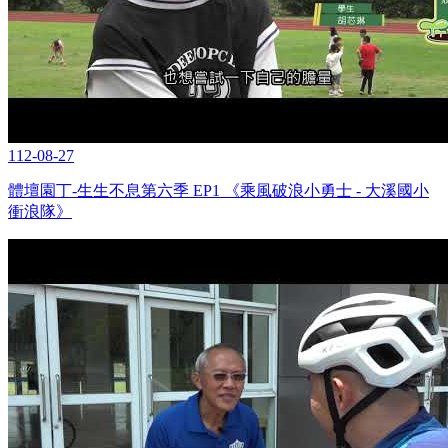
112-08-27
體壇園丁-生生不息第六季 EP1 《乘風破浪小勇士 - 大溪國小
衝浪隊》