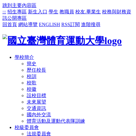
跳到主要內容區
:::
招生專區
新生入口
學生
教職員
校友.畢業生
校務與財務資
訊公開專區
回首頁
網站導覽
ENGLISH
RSS訂閱
進階搜尋
學校簡介
簡史
歷任校長
校訓
校歌
校徽
設校目標
未來展望
交通資訊
國內外交流
體育活動及運動代表隊訓練
校級委員會
法規委員會