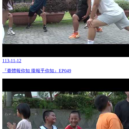
113-11-12
『臺體報你知 攏報乎你知』EP049