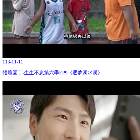
113-11-11
體壇園丁-生生不息第六季EP9《逐夢濁水溪》