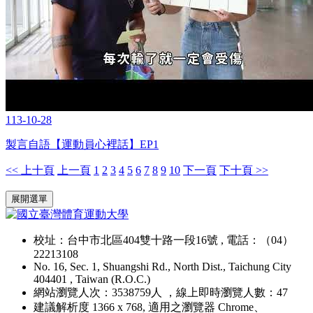
113-10-28
製言自語【運動員心裡話】EP1
<< 上十頁
上一頁
1
2
3
4
5
6
7
8
9
10
下一頁
下十頁 >>
:::
展開選單
校址：台中市北區404雙十路一段16號 , 電話：（04）
22213108
No. 16, Sec. 1, Shuangshi Rd., North Dist., Taichung City
404401 , Taiwan (R.O.C.)
網站瀏覽人次：3538759人 ，線上即時瀏覽人數：47
建議解析度 1366 x 768, 適用之瀏覽器 Chrome、