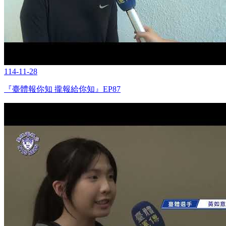
114-11-28
『臺體報你知 攏報給你知』EP87