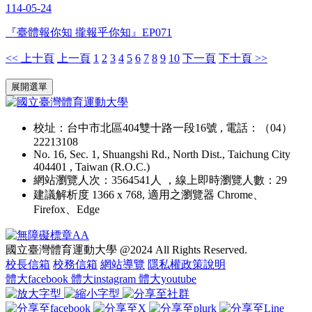
114-05-24
『臺體報你知 攏報乎你知』EP071
<< 上十頁
上一頁
1
2
3
4
5
6
7
8
9
10
下一頁
下十頁 >>
:::
展開選單
校址：台中市北區404雙十路一段16號 , 電話：（04）
22213108
No. 16, Sec. 1, Shuangshi Rd., North Dist., Taichung City
404401 , Taiwan (R.O.C.)
網站瀏覽人次：3564541人 ，線上即時瀏覽人數：29
建議解析度 1366 x 768, 適用之瀏覽器 Chrome、
Firefox、Edge
國立臺灣體育運動大學 @2024 All Rights Reserved.
校長信箱
校務信箱
網站導覽
隱私權政策說明
體大facebook
體大instagram
體大youtube