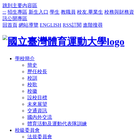
跳到主要內容區
:::
招生專區
新生入口
學生
教職員
校友.畢業生
校務與財務資
訊公開專區
回首頁
網站導覽
ENGLISH
RSS訂閱
進階搜尋
學校簡介
簡史
歷任校長
校訓
校歌
校徽
設校目標
未來展望
交通資訊
國內外交流
體育活動及運動代表隊訓練
校級委員會
法規委員會