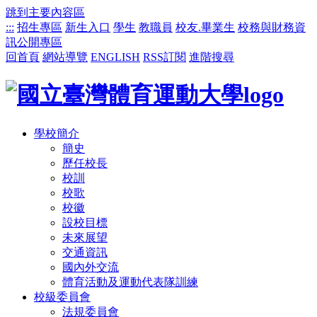
跳到主要內容區
:::
招生專區
新生入口
學生
教職員
校友.畢業生
校務與財務資
訊公開專區
回首頁
網站導覽
ENGLISH
RSS訂閱
進階搜尋
學校簡介
簡史
歷任校長
校訓
校歌
校徽
設校目標
未來展望
交通資訊
國內外交流
體育活動及運動代表隊訓練
校級委員會
法規委員會