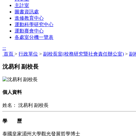
主計室
圖書資訊處
進修教育中心
運動科學研究中心
運動賽會中心
各處室分機一覽表
:::
首頁
>
行政單位
>
副校長室(校務研究暨社會責任辦公室)
>
副
沈易利 副校長
個人資料
姓名： 沈易利 副校長
學 歷
泰國皇家湄州大學觀光發展哲學博士