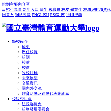
跳到主要內容區
:::
招生專區
新生入口
學生
教職員
校友.畢業生
校務與財務資訊
回首頁
網站導覽
ENGLISH
RSS訂閱
進階搜尋
學校簡介
簡史
歷任校長
校訓
校歌
校徽
設校目標
未來展望
交通資訊
國內外交流
體育活動及運動代表隊訓練
校級委員會
法規委員會
校務發展委員會