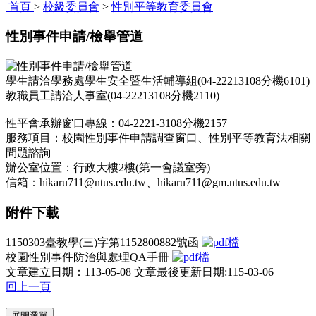
首頁
>
校級委員會
>
性別平等教育委員會
性別事件申請/檢舉管道
學生請洽學務處學生安全暨生活輔導組(04-22213108分機6101)
教職員工請洽人事室(04-22213108分機2110)
性平會承辦窗口專線：04-2221-3108分機2157
服務項目：校園性別事件申請調查窗口、性別平等教育法相關
問題諮詢
辦公室位置：行政大樓2樓(第一會議室旁)
信箱：hikaru711@ntus.edu.tw、hikaru711@gm.ntus.edu.tw
附件下載
1150303臺教學(三)字第1152800882號函
校園性別事件防治與處理QA手冊
文章建立日期：113-05-08
文章最後更新日期:115-03-06
回上一頁
:::
展開選單