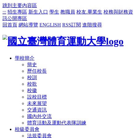
跳到主要內容區
:::
招生專區
新生入口
學生
教職員
校友.畢業生
校務與財務資
訊公開專區
回首頁
網站導覽
ENGLISH
RSS訂閱
進階搜尋
學校簡介
簡史
歷任校長
校訓
校歌
校徽
設校目標
未來展望
交通資訊
國內外交流
體育活動及運動代表隊訓練
校級委員會
法規委員會