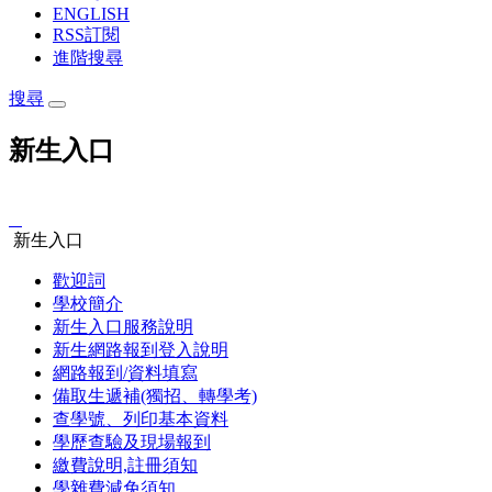
ENGLISH
RSS訂閱
進階搜尋
搜尋
新生入口
:::
新生入口
歡迎詞
學校簡介
新生入口服務說明
新生網路報到登入說明
網路報到/資料填寫
備取生遞補(獨招、轉學考)
查學號、列印基本資料
學歷查驗及現場報到
繳費說明,註冊須知
學雜費減免須知