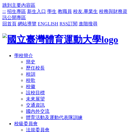
跳到主要內容區
:::
招生專區
新生入口
學生
教職員
校友.畢業生
校務與財務資
訊公開專區
回首頁
網站導覽
ENGLISH
RSS訂閱
進階搜尋
學校簡介
簡史
歷任校長
校訓
校歌
校徽
設校目標
未來展望
交通資訊
國內外交流
體育活動及運動代表隊訓練
校級委員會
法規委員會