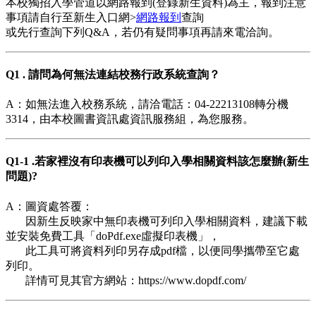
本校獨招入學管道以網路報到(登錄新生資料)為主，報到注意
事項請自行至新生入口網>
網路報到
查詢
或先行查詢下列Q&A，若仍有疑問事項再請來電洽詢。
Q1 . 請問為何無法連結校務行政系統查詢？
A：如無法進入校務系統，請洽電話：04-22213108轉分機
3314，由本校圖書資訊處資訊服務組，為您服務。
Q1-1 .若家裡沒有印表機可以列印入學相關資料該怎麼辦(新生
問題)?
A：圖資處答覆：
因新生反映家中無印表機可列印入學相關資料，建議下載
並安裝免費工具「doPdf.exe虛擬印表機」，
此工具可將資料列印另存成pdf檔，以便同學攜帶至它處
列印。
詳情可見其官方網站：https://www.dopdf.com/