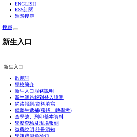
ENGLISH
RSS訂閱
進階搜尋
搜尋
新生入口
:::
新生入口
歡迎詞
學校簡介
新生入口服務說明
新生網路報到登入說明
網路報到/資料填寫
備取生遞補(獨招、轉學考)
查學號、列印基本資料
學歷查驗及現場報到
繳費說明,註冊須知
學雜費減免須知