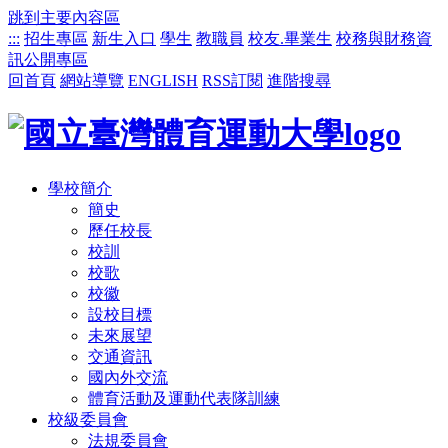
跳到主要內容區
:::
招生專區
新生入口
學生
教職員
校友.畢業生
校務與財務資
訊公開專區
回首頁
網站導覽
ENGLISH
RSS訂閱
進階搜尋
學校簡介
簡史
歷任校長
校訓
校歌
校徽
設校目標
未來展望
交通資訊
國內外交流
體育活動及運動代表隊訓練
校級委員會
法規委員會