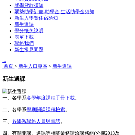
就學貸款須知
弱勢助學計畫-助學金.生活助學金須知
新生入學暨住宿須知
新生選課
學分抵免說明
表單下載
聯絡我們
新生常見問題
:::
首頁
>
新生入口專區
>
新生選課
新生選課
一、各學系
各學年度課程手冊下載
。
二、各學系
學期開課課程檢索
。
三、
各學系聯絡人員與電話
。
四、有關開課、選課等相關業務請洽課務組(分機2013及