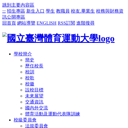
跳到主要內容區
:::
招生專區
新生入口
學生
教職員
校友.畢業生
校務與財務資
訊公開專區
回首頁
網站導覽
ENGLISH
RSS訂閱
進階搜尋
學校簡介
簡史
歷任校長
校訓
校歌
校徽
設校目標
未來展望
交通資訊
國內外交流
體育活動及運動代表隊訓練
校級委員會
法規委員會