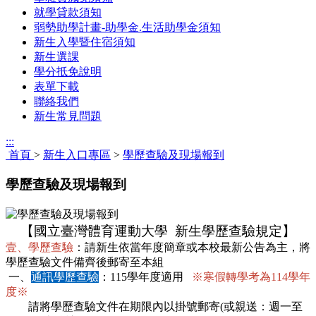
就學貸款須知
弱勢助學計畫-助學金.生活助學金須知
新生入學暨住宿須知
新生選課
學分抵免說明
表單下載
聯絡我們
新生常見問題
:::
首頁
>
新生入口專區
>
學歷查驗及現場報到
學歷查驗及現場報到
【國立臺灣體育運動大學 新生學歷查驗規定】
壹、學歷查驗
：請新生依當年度簡章或本校最新公告為主，將
學歷查驗文件備齊
後郵
寄至本組
一、
通訊學歷查驗
：115學年度適用
※寒假轉學考為114學年
度※
請將學歷查驗文件在期限內以掛號郵寄(或親送：週一至