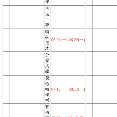
學
四
技
二
專
特
殊
06.01(一)-06.22(一)
選
才
分
發
入
學
暑
假
轉
07.13(一)-08.17(一)
學
考
寒
假