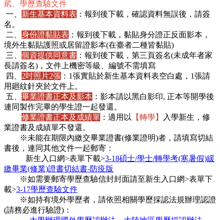
貮、學歷查驗文件
一、
新生基本資料表
：報到後下載，確認資料無誤後，請簽
名。
二、
身份證黏貼表
：報到後下載，黏貼身分證正反面影本，
境外生黏貼護照或居留證影本(在臺者二種皆黏貼)
三、
個資提供同意書
：報到後下載，第三頁簽名(未成年者家
長請簽名)，文件上機密等級、編號不需填寫
四、
2吋照片2張
：1張實貼於新生基本資料表空白處，1張請
用廻紋針夾於文件上。
五、
畢業證書正本及影本
：影本請以黑白影印, 正本等開學後
連同製作完畢的學生證一起發還。
六、
修業證書正本及成績單
：適用以
【轉學】
入學新生，修
業證書及成績單不發還。
※未能在期限內繳交畢業證書(修業證明)者，請填寫切結
書後，連同其他文件一起郵寄：
新生入口網>表單下載>
3-18碩士/學士/轉學考(寒暑假)緩
繳畢業(修業)證書切結書-防疫版
※如需要郵寄學歷查驗信封封面請至新生入口網>表單下
載>
3-17學歷查驗文件
※如持有境外學歷者，請依照相關學歷採認法規辦理認證
(請務必進行驗證)：