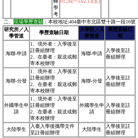
轉
01.26(一)-02.13(五)
學
考
二、
現場學歷查驗
：本校地址:404臺中市北區雙十路一段16號
研究所／入
大學部／入
學歷查驗日
學歷查驗日期
學管道
學管道
期
1、境外者：入學後至
註冊組辦理
入學後至註
海聯-申請
海聯-申請
2、在臺者：親送或郵
冊組辦理
寄本校辦理
1、境外者：
入學後至
註冊組辦理
入學後至註
海聯-分發
海聯-分發
2、在臺者：親送或郵
冊組辦理
寄本校辦理
1、境外者：
入學後至
外國學生申
註冊組辦理
外國學生申
入學後至註
請
2、在臺者：親送或郵
請
冊組辦理
寄本校辦理
入臺入學後攜帶文件
入學後至註
大陸學生
大陸學生
至註冊組辦理
冊組辦理