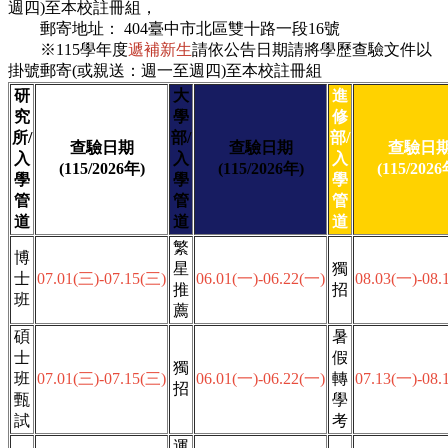
週四)至本校註冊組，
郵寄地址： 404臺中市北區雙十路一段16號
※115學年度
遞補新生
請依公告日期請將學歷查驗文件以
掛號郵寄(或親送：週一至週四)至本校註冊組
研
大
進
究
學
修
所/
部/
部/
查驗日期
查驗日期
查驗日
入
入
入
(115/2026年)
(115/2026年)
(115/2026
學
學
學
管
管
管
道
道
道
繁
博
星
獨
士
07.01(三)-07.15(三)
06.01(一)-06.22(一)
08.03(一)-08.
推
招
班
薦
碩
暑
士
假
獨
班
07.01(三)-07.15(三)
06.01(一)-06.22(一)
轉
07.13(一)-08.
招
甄
學
試
考
運