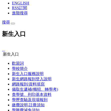
ENGLISH
RSS訂閱
進階搜尋
搜尋
新生入口
:::
新生入口
歡迎詞
學校簡介
新生入口服務說明
新生網路報到登入說明
網路報到/資料填寫
備取生遞補(獨招、轉學考)
查學號、列印基本資料
學歷查驗及現場報到
繳費說明,註冊須知
學雜費減免須知