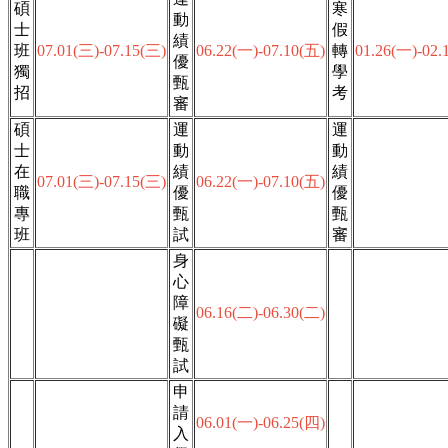
碩
寒
動
士
假
績
班
07.01(三)-07.15(三)
06.22(一)-07.10(五)
轉
01.26(一)-02.
優
獨
學
甄
招
考
審
碩
運
運
士
動
動
在
績
績
07.01(三)-07.15(三)
06.22(一)-07.10(五)
職
優
優
專
甄
甄
班
試
審
身
心
障
06.16(二)-06.30(二)
礙
甄
試
申
請
06.01(一)-06.25(四)
入