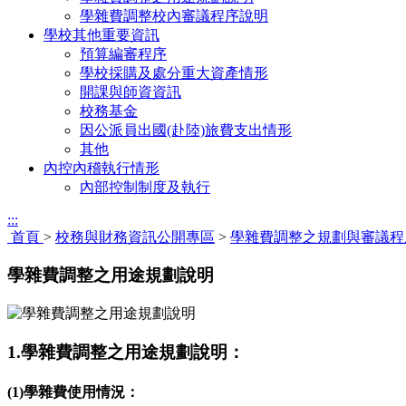
學雜費調整校內審議程序說明
學校其他重要資訊
預算編審程序
學校採購及處分重大資產情形
開課與師資資訊
校務基金
因公派員出國(赴陸)旅費支出情形
其他
內控內稽執行情形
內部控制制度及執行
:::
首頁
>
校務與財務資訊公開專區
>
學雜費調整之規劃與審議程
學雜費調整之用途規劃說明
1.學雜費調整之用途規劃說明：
(1)學雜費使用情況：