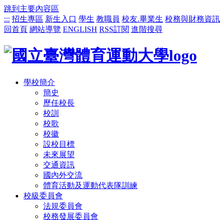
跳到主要內容區
:::
招生專區
新生入口
學生
教職員
校友.畢業生
校務與財務資訊
回首頁
網站導覽
ENGLISH
RSS訂閱
進階搜尋
學校簡介
簡史
歷任校長
校訓
校歌
校徽
設校目標
未來展望
交通資訊
國內外交流
體育活動及運動代表隊訓練
校級委員會
法規委員會
校務發展委員會