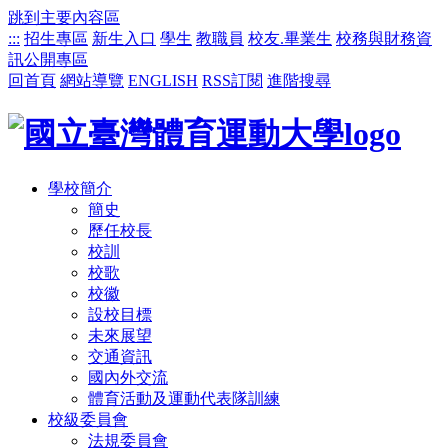
跳到主要內容區
:::
招生專區
新生入口
學生
教職員
校友.畢業生
校務與財務資
訊公開專區
回首頁
網站導覽
ENGLISH
RSS訂閱
進階搜尋
學校簡介
簡史
歷任校長
校訓
校歌
校徽
設校目標
未來展望
交通資訊
國內外交流
體育活動及運動代表隊訓練
校級委員會
法規委員會