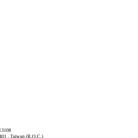
3108
4401 , Taiwan (R.O.C.)