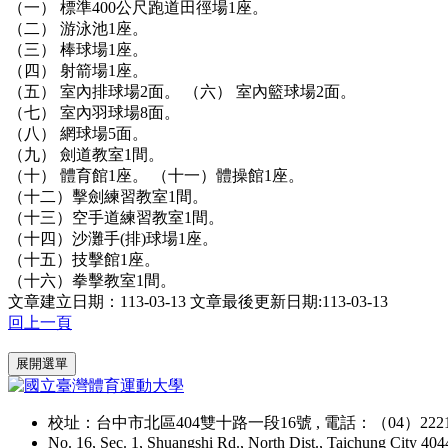
（一） 標準400公尺跑道田徑場1座。
（二） 游泳池1座。
（三） 棒球場1座。
（四） 射箭場1座。
（五） 室內排球場2面。 （六） 室內籃球場2面。
（七） 室內羽球場8面。
（八） 網球場5面。
（九） 劍道教室1間。
（十） 體育館1座。 （十一）體操館1座。
（十二）擊劍練習教室1間。
（十三）空手道練習教室1間。
（十四）沙灘手(排)球場1座。
（十五）技擊館1座。
（十六）拳擊教室1間。
文章建立日期：113-03-13
文章最後更新日期:113-03-13
回上一頁
:::
展開選單
校址：台中市北區404雙十路一段16號 , 電話：（04）2221
No. 16, Sec. 1, Shuangshi Rd., North Dist., Taichung City 40