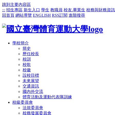
跳到主要內容區
:::
招生專區
新生入口
學生
教職員
校友.畢業生
校務與財務資訊
回首頁
網站導覽
ENGLISH
RSS訂閱
進階搜尋
學校簡介
簡史
歷任校長
校訓
校歌
校徽
設校目標
未來展望
交通資訊
國內外交流
體育活動及運動代表隊訓練
校級委員會
法規委員會
校務發展委員會