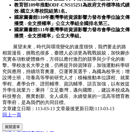
教育部109年推動ODF-CNS15251為政府文件標準格式績
效-國立大專校院組第1名。
國家圖書館110年臺灣學術資源影響力發布會學位論文傳
播獎 - 全文授權率」公立大學組全國排名第三。
國家圖書館111年臺灣學術資源影響力發布會學位論文傳
播獎 - 全文授權率」公立大學組。
展望未來，時代與環境變化的速度很快，我們要走的路
相當漫長，挑戰也很多，臺體人必須更為戰戰兢兢，加快腳步
充實各項軟硬體條件，方得以應付激烈的競爭與少子化的衝
擊。學校改名大學之後，仍將提升師資陣容，加強運動科學研
究與應用，持續培育奧運、亞運菁英選手，為國為校爭光；增
設博士班，培養高等學術研究人才；積極推動本位課程、就業
學程、產學合作、證照輔導、資訊輔導、語言加強，以有效提
升學生就業力；秉持「立足臺灣，邁向國際」，建設本校成為
科技整合、務實創新、全人成長、永續發展的一流高等體育教
育學府，是為我們的共同目標。
文章建立日期：113-03-13
文章最後更新日期:113-03-13
回上一頁
:::
展開選單