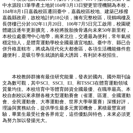
中水源段13筆學產土地於104年3月13日變更管理機關為本校，
104年8月1日嘉義校區遷回臺中，嘉義校區校地、建築已移撥
嘉義縣政府，故校地計約18公頃，擁有完整校區，現鶴鳴樓及
長啓樓已分於102年11月20日、106年7月5日完工啟用，校園硬
體建設逐年更新擴充，本校將脫胎換骨邁向未來50年新里程，
本校位處臺灣中心地帶，南來北往，交通最為便利，常年氣候
穩定怡人，是體育運動學校全國最適宜地點。臺中市、縣已合
併升格直轄市，將成為現代化大都會區，各項生活機能條件愈
趨便利，是吸引學生就讀的最大誘因，有利於本校招生。
本校教師群擁有最佳研究能量，發表於國內、國外期刊論
文為數可觀，其中SCI、SSCI、EI、和TSSCI在體育運動領域
質量均佳。本校培育中等體育師資全國最優、在職率最高。本
校自創校以來承辦各種大型運動賽會（省運、區運、全國運動
會、全民運動會、大專運動會、世界大學舉重賽）深獲好評，
理論與實務結合，提供學生最多元實習機會，累積最豐富經
驗，畢業生最受社會各界肯定，這些優點與特色，未來必須更
為努力加以發揚光大。