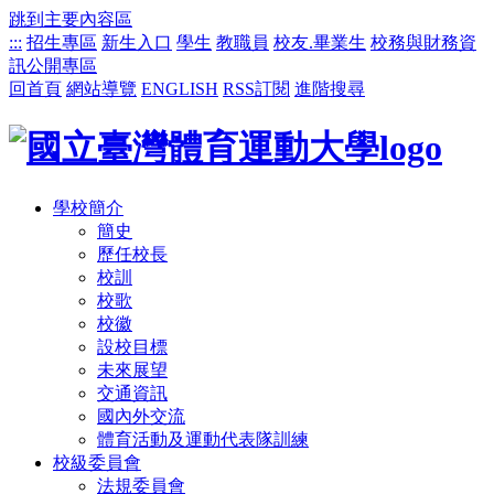
跳到主要內容區
:::
招生專區
新生入口
學生
教職員
校友.畢業生
校務與財務資
訊公開專區
回首頁
網站導覽
ENGLISH
RSS訂閱
進階搜尋
學校簡介
簡史
歷任校長
校訓
校歌
校徽
設校目標
未來展望
交通資訊
國內外交流
體育活動及運動代表隊訓練
校級委員會
法規委員會