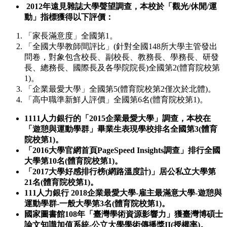
2012年遠見雜誌大學聲望調查，本校於「觀光/休閒/運
動」指標獲得以下評價：
「家長滿意度」全國第1。
「全國大學教師間評比」(針對全國148所大學主管發出
問卷，對象包含校長、副校長、教務長、學務長、研發
長、總務長、國際長及各學院院長)全國第2(體育院校第
1)。
「企業最愛大學」全國第5(體育院校第2僅次於北體)。
「高中職準新鮮人評價」全國第6名(體育院校第1)。
1111人力銀行的「2015企業最愛大學」調查，本校在
「遊憩與運動學群」畢業生表現學校排名全國第3(體育
院校第1)。
「2016大學官網首頁PageSpeed Insights調查」排行全國
大學第10名(體育院校第1)。
「2017大學好感排行榜(網路溫度計)」居公私立大學第
21名(體育院校第1)。
111人力銀行 2018企業最愛大學-雇主最滿意大學-遊憩與
運動學群-一般大學第3名(體育院校第1)。
國家圖書館108年「臺灣學術資源影響力」獲臺灣博碩士
論文知識加值系統-公立大學學術傳播獎II(授權率)。