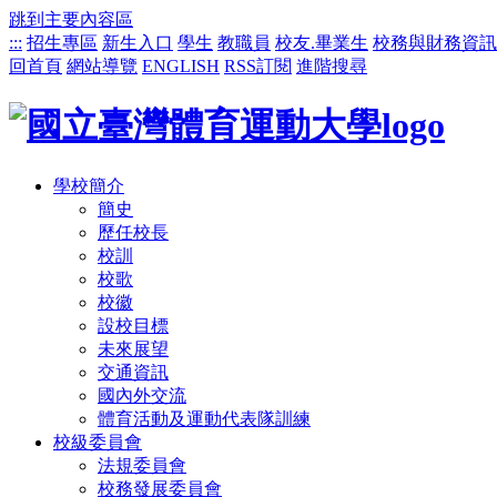
跳到主要內容區
:::
招生專區
新生入口
學生
教職員
校友.畢業生
校務與財務資訊
回首頁
網站導覽
ENGLISH
RSS訂閱
進階搜尋
學校簡介
簡史
歷任校長
校訓
校歌
校徽
設校目標
未來展望
交通資訊
國內外交流
體育活動及運動代表隊訓練
校級委員會
法規委員會
校務發展委員會