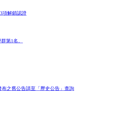
3項解鎖認證
學群第1名。
之前發布之舊公告請至「歷史公告」查詢