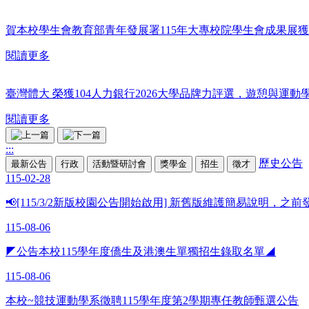
賀本校學生會教育部青年發展署115年大專校院學生會成果展獲
閱讀更多
臺灣體大 榮獲104人力銀行2026大學品牌力評選，遊憩與運動
閱讀更多
:::
歷史公告
最新公告
行政
活動暨研討會
獎學金
招生
徵才
115-02-28
📢[115/3/2新版校園公告開始啟用] 新舊版維護簡易說明，
115-08-06
◤公告本校115學年度僑生及港澳生單獨招生錄取名單◢
115-08-06
本校~競技運動學系徵聘115學年度第2學期專任教師甄選公告