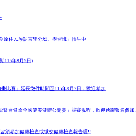
~
2期原住民族語言學分班、學習班」招生中
115年8月5日)
畫比賽」延長徵件時間至115年9月7日，歡迎參加
廣亞盃暨台健盃全國健美健體公開賽」競賽規程，歡迎踴躍報名參加
學生皆須參加健康檢查或繳交健康檢查報告喔!!