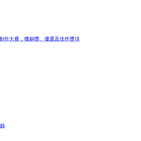
紅創作大賽，獲銅獎、優選及佳作獎項
忘錄